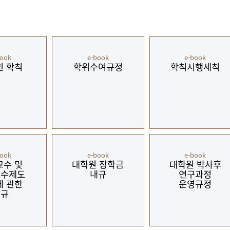
book
e-book
e-book
원 학칙
학위수여규정
학칙시행세칙
book
e-book
e-book
교수 및
대학원 장학금
대학원 박사후
교수제도
내규
연구과정
에 관한
운영규정
내규