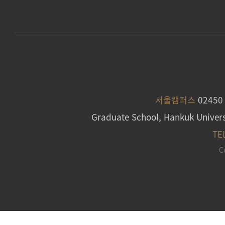
서울캠퍼스
0245
Graduate School, Hankuk Univers
TE
C