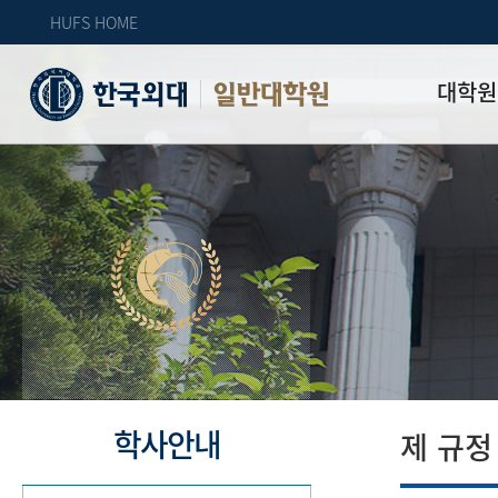
HUFS HOME
대학원
일반대학원
원장인사
연혁
역대 대학원 
주임교수 연
학과 소개
업무안내
오시는 길
자체 평가
학사안내
제 규정