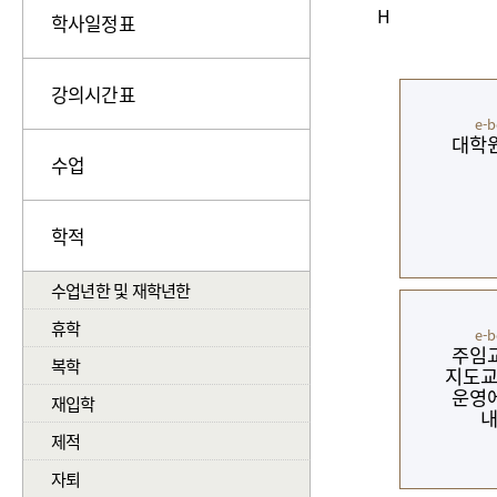
H
학사일정표
강의시간표
e-
대학
수업
학적
수업년한 및 재학년한
휴학
e-
주임
복학
지도
운영
재입학
제적
자퇴