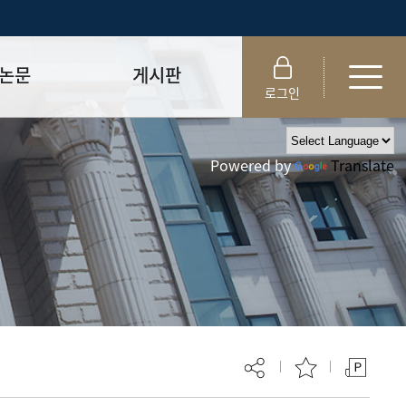
논문
게시판
로그인
제출 절차/자격
공지사항
Powered by
Translate
 및 템플릿
자료실
FAQ
_
취업·모집 관련 공지
제안심사
특강·프로그램 관련 공지
교육 이수 안내
대학원생권리장전
위원회 규정
대학원 총학생회
 지침서
외국인 유학생 비자(VISA)
문검색