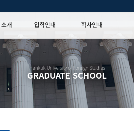
 소개
입학안내
학사안내
모집일정
학사일정표
학위논문
모집요강
강의시간표
논문작성법
원장
입시 공지사항
수업
양식함
Hankuk University of Foreign Studies
GRADUATE SCHOOL
락처
학부-대학원 연계과정
학적
논문지도
학위논문
석·박사 통합 학위과정
장학
연구윤리
박사후 연구과정
외국어시험
연구윤리
종합시험
연구윤리
제 규정
졸업생논
논문게재 연구비 지원