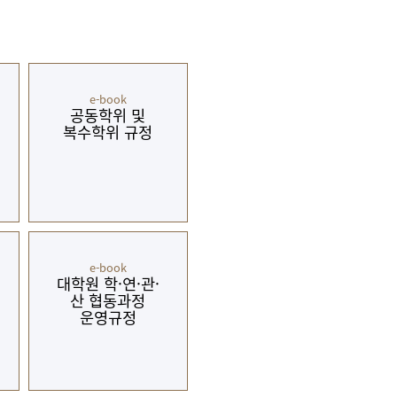
현재 페이지를 즐겨찾는 메뉴로
등록하시겠습니까?
e-book
메뉴추가
공동학위 및
복수학위 규정
e-book
대학원 학·연·관·
산 협동과정
운영규정