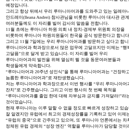
예정입니다.
그리고 항상 뒤에서 우리 루마니아어과를 도와주고 있는 일레아
안드레이(Ileana Andrei) 참사관님을 비롯한 루마니아 대사관 관
여러분들께도 이 자리를 빌어 감사의 말씀을 전합니다.
11월 초에는 루마니아 하원 의회 내 정치-경제부 위원회 의장을
비롯하여 루마니아 하원의원들이 한국을 공식 방문한다고 합니다
그리고 11월 7일에는 우리 루마니아어과를 방문하고 싶다고 합니
루마니아어과 학과장으로서 많은 업무에 고달프지만 이제는 “행
고달픔”으로 달게 받고 있습니다. 이 자리를 빌어 우리
루마니아어과의 발전을 위해 열심히 뛸 것을 동문여러분들과
학생들에게 약속합니다.
“루마니아어과 20주년 성인식”을 통해 루마니아어과는 “건장하
늠름한 루마니아어과”로 재탄생했습니다.
저는 루마니아어과 학과장으로서 이번 행사를 “우리 루마니아어
잔치”로 간주했습니다. 그리고 이번 행사의 첫 번째 목적을
“루마니아어과를 졸업 한데 대해 자부심과 긍지를 가져달라!”라
것이었습니다.
현재 루마니아는 이루 말할 수 없을 정도로 빠르게 성장하고 있습
잘 알겠지만 유럽에서 최고의 경제성장률을 기록하고 있어 이제
“유럽의 중국”으로 간주되고 있으며, 또 루마니아 언론에서는 차
정체된 유럽 경제의 “성장 엔진” 역할을 루마니아가 담당할 것이