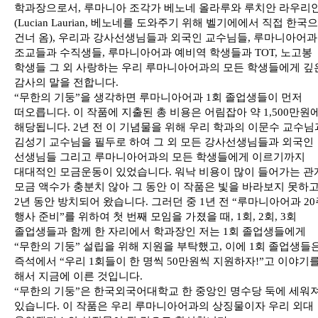
학과장으로서, 루마니아 조각가 베노네 올라루와 루치안 라우리
(Lucian Laurian, 베노네를 도와주기 위해 벨기에에서 직접 한국
건너 옴), 우리과 강사선생님들과 외국인 교수님들, 루마니아어과
조교들과 수직생들, 루마니아어과 예비역 학생들과 TOT, 노고봉
학생들 그 외 사랑하는 우리 루마니아어과의 모든 학생들에게 깊
감사의 말을 전합니다.
“무한의 기둥”을 생각하면 루마니아어과 1회 졸업생들이 먼저
떠오릅니다. 이 작품에 지출된 총 비용은 어림잡아 약 1,500만원
해당됩니다. 2년 전 이 기념물을 위해 우리 학과의 이문수 교수님
김성기 교수님을 필두로 하여 그 외 모든 강사선생님들과 외국인
선생님들 그리고 루마니아어과의 모든 학생들에게 이르기까지
대대적인 모금운동이 있었습니다. 워낙 비용이 많이 들어가는 관
모금 액수가 충분치 않아 그 동안 이 작품은 빛을 바라보지 못하고
2년 동안 방치되어 왔습니다. 그러던 중 1년 전 “루마니아어과 2
행사 준비”를 위하여 첫 번째 모임을 가졌을 때, 1회, 2회, 3회
졸업생들과 함께 한 자리에서 학과장인 저는 1회 졸업생들에게
“무한의 기둥” 설립을 위해 지원을 부탁했고, 이에 1회 졸업생들
즉석에서 “우리 1회들이 한 명씩 50만원씩 지원하자!”고 이야기
해서 지금에 이른 것입니다.
“무한의 기둥”은 한국외국어대학교 한 중앙인 명수당 둑에 세워
있습니다. 이 작품은 우리 루마니아어과의 상징물이자 우리 외대