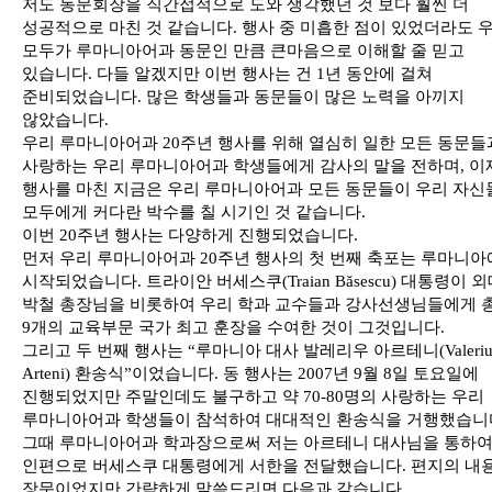
저도 동문회장을 직간접적으로 도와 생각했던 것 보다 훨씬 더
성공적으로 마친 것 같습니다. 행사 중 미흡한 점이 있었더라도 
모두가 루마니아어과 동문인 만큼 큰마음으로 이해할 줄 믿고
있습니다. 다들 알겠지만 이번 행사는 건 1년 동안에 걸쳐
준비되었습니다. 많은 학생들과 동문들이 많은 노력을 아끼지
않았습니다.
우리 루마니아어과 20주년 행사를 위해 열심히 일한 모든 동문들
사랑하는 우리 루마니아어과 학생들에게 감사의 말을 전하며, 이
행사를 마친 지금은 우리 루마니아어과 모든 동문들이 우리 자신
모두에게 커다란 박수를 칠 시기인 것 같습니다.
이번 20주년 행사는 다양하게 진행되었습니다.
먼저 우리 루마니아어과 20주년 행사의 첫 번째 축포는 루마니
시작되었습니다. 트라이안 버세스쿠(Traian Băsescu) 대통령이 
박철 총장님을 비롯하여 우리 학과 교수들과 강사선생님들에게 
9개의 교육부문 국가 최고 훈장을 수여한 것이 그것입니다.
그리고 두 번째 행사는 “루마니아 대사 발레리우 아르테니(Valeri
Arteni) 환송식”이었습니다. 동 행사는 2007년 9월 8일 토요일에
진행되었지만 주말인데도 불구하고 약 70-80명의 사랑하는 우리
루마니아어과 학생들이 참석하여 대대적인 환송식을 거행했습니
그때 루마니아어과 학과장으로써 저는 아르테니 대사님을 통하
인편으로 버세스쿠 대통령에게 서한을 전달했습니다. 편지의 내
장문이었지만 간략하게 말씀드리면 다음과 같습니다.