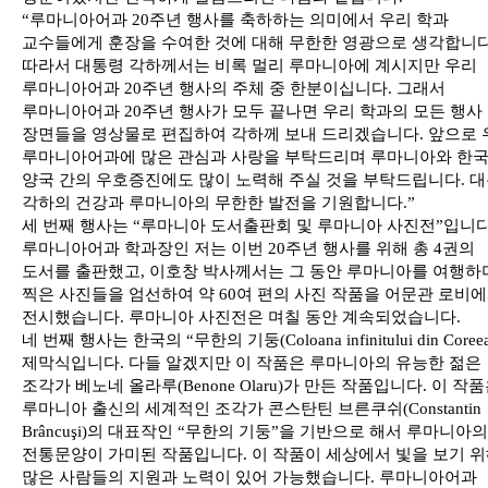
“루마니아어과 20주년 행사를 축하하는 의미에서 우리 학과
교수들에게 훈장을 수여한 것에 대해 무한한 영광으로 생각합니다
따라서 대통령 각하께서는 비록 멀리 루마니아에 계시지만 우리
루마니아어과 20주년 행사의 주체 중 한분이십니다. 그래서
루마니아어과 20주년 행사가 모두 끝나면 우리 학과의 모든 행사
장면들을 영상물로 편집하여 각하께 보내 드리겠습니다. 앞으로 
루마니아어과에 많은 관심과 사랑을 부탁드리며 루마니아와 한
양국 간의 우호증진에도 많이 노력해 주실 것을 부탁드립니다. 
각하의 건강과 루마니아의 무한한 발전을 기원합니다.”
세 번째 행사는 “루마니아 도서출판회 및 루마니아 사진전”입니다
루마니아어과 학과장인 저는 이번 20주년 행사를 위해 총 4권의
도서를 출판했고, 이호창 박사께서는 그 동안 루마니아를 여행하
찍은 사진들을 엄선하여 약 60여 편의 사진 작품을 어문관 로비
전시했습니다. 루마니아 사진전은 며칠 동안 계속되었습니다.
네 번째 행사는 한국의 “무한의 기둥(Coloana infinitului din Coreea
제막식입니다. 다들 알겠지만 이 작품은 루마니아의 유능한 젊은
조각가 베노네 올라루(Benone Olaru)가 만든 작품입니다. 이 작
루마니아 출신의 세계적인 조각가 콘스탄틴 브른쿠쉬(Constantin
Brâncuşi)의 대표작인 “무한의 기둥”을 기반으로 해서 루마니아의
전통문양이 가미된 작품입니다. 이 작품이 세상에서 빛을 보기 
많은 사람들의 지원과 노력이 있어 가능했습니다. 루마니아어과