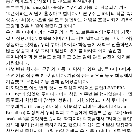
용인캠퍼스의 상징물이 될 것으로 확신합니다.
브른쿠쉬(Brâncuşi)의 대표작인 “무한의 기둥”이 완성되기 까지
19년이라는 세월이 흘렀다고 합니다. 브른쿠쉬는 하나의 작품 속에
상승>, <비상>, <초월>을 모두 통합하는 개념을 포함시키기 위하
그렇게 많은 세월이 걸렸다고 합니다.
우리 루마니아어과의 “무한의 기둥”도 브른쿠쉬의 “무한의 기둥
같이 상승, 비상, 초월을 의미한다고 감히 말하고 싶습니다. 이 
상징하는 것처럼, 우리 루마니아어과 학생들이 사회로 진출하면
많은 상승과 비상 그리고 발전이 있기를 바라며 이미 졸업한
루마니아어과 동문들도 현재 하고 있는 일에 많은 발전이 있기를
기원합니다.
다섯 번째 행사는 "무한의 기둥" 제막식이 있던 날, 루마니아어과 
주년 기념 식수를 한 것 입니다. 기념식수는 권오욱 동문 회장께
기증했고, 무한의 기둥 옆에 심어졌습니다.
마지막으로 여섯 번째 행사는 역삼역 “리더스 클럽(LEADERS
CLUB)”에 있었던 루마니아어과 창립 20주년 본 행사였습니다. 
동문들과 학생들이 참석해 성황리에 거행되었고, 마침 루마니아
부쿠레쉬티(Bucureşti) 대학교 어문학부 리비우 파파디마(Liviu
Papadima) 학장께서 우리 학과 교수들에게 학술부문 공로패(Merit
academic)를 증정하였습니다. 파파디마 학장님께서 “리더스 클럽
참석해 우리 행사를 축하하려고 했으나 아쉽게도 바쁘신 일정관
참석하지 못했지만, 11월 19일 경에는 우리 루마니아어과를 방문