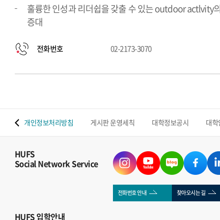
훌륭한 인성과 리더쉽을 갖출 수 있는 outdoor actlvity
증대
전화번호
02-2173-3070
 맵
개인정보처리방침
게시판 운영세칙
대학정보공시
대학
HUFS
Social Network Service
전화번호 안내
찾아오시는 길
HUFS
입학안내