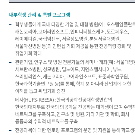
내부학생 관리 및 특별 프로그램
학부생들에게 국내 다양한 기업 및 대형 병원(예 : 오스템임플란트
캐논코리아, 코어라인소프트, 인피니티헬스케어, 모르페우스,
레이메디컬, 국립암센터, 서울성모병원, 분당서울대병원,
서울아산병원 등)의 인턴십 기회 제공을 통한 전공역량 강화 및
취업기회 확대
관련기업, 연구소 및 병원 전문가들의 세미나 개최(예 : 서울대병원
세브란스병원, 성모병원, 딥노이드, 지멘스헬시니어, 뷰노,
쓰리빌리언스, 캐논코리아, 코어라인소프트, 표준과학연구원,
한국과학기술연구원 등)를 통해, 학계 뿐 아니라 산업계에 대한
이해를 돕고 취업기회 증진
베사(HUFS-KBESA) : 한국의공학전공대학생연합의
한국외대지부로 전국의 의공학을 전공하는 대학생이 모여 수평
네트워크를 구축하고, 연구소 및 병원, 기타 기관 및 학회, 회사
등등과의 수직적 네트워크를 구축
전공과목에 대한 멘토링 프로그램의 운영 및 지원을 통해 학교생