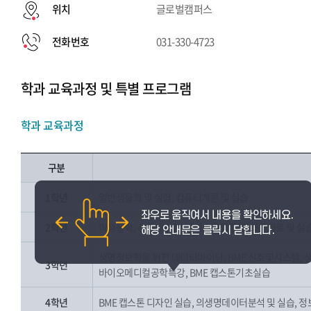
위치
글로벌캠퍼스
전화번호
031-330-4723
학과 교육과정 및 특별 프로그램
학과 교육과정
구분
1학년
일반생물학 및 실험, 컴퓨터개론 및 실습
2학년
미생물학, 선형대수학, 바이오확률통계, 의용회로 및 실습
생명정보학을 위한 데이터마이닝, BME 신호및시스템, 
3학년
바이오메디컬공학특강, BME 캡스톤기초실습
4학년
BME 캡스톤 디자인 실습, 의생명데이터분석 및 실습, 