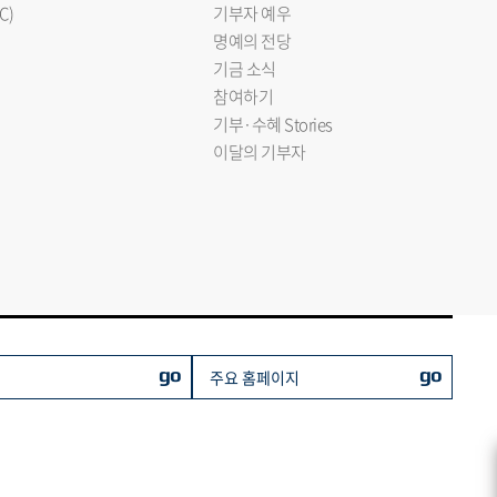
C)
기부자 예우
명예의 전당
기금 소식
참여하기
기부·수혜 Stories
이달의 기부자
go
go
주요 홈페이지