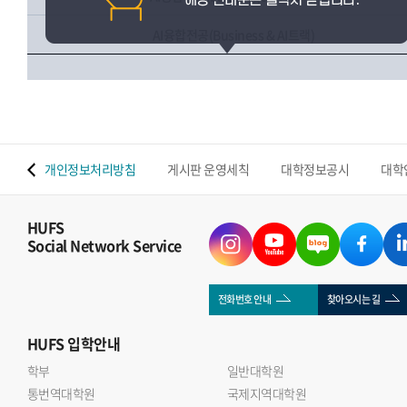
AI융합전공(Business & AI트랙)
 맵
개인정보처리방침
게시판 운영세칙
대학정보공시
대학
HUFS
Social Network Service
전화번호 안내
찾아오시는 길
HUFS
입학안내
학부
일반대학원
통번역대학원
국제지역대학원