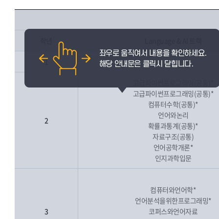
학년
Language & AI 트랙
1
고급파이썬프로그래밍(공통)*
고급파이썬프로그래밍(공통)*
컴퓨터수학(공통)*
언어와논리
2
확률과통계(공통)*
자료구조(공통)
언어공학개론*
인지과학입문
컴퓨터와언어학*
언어분석을위한프로그래밍*
3
코퍼스와언어자료