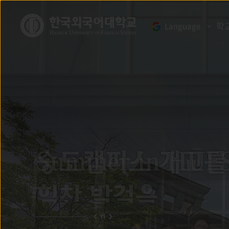
학
Language
송도캠퍼스 개교를
Summer in HUF
Summer in HUF
HUFS 특강
힘찬 발걸음
엔비디아 코리아 김승규 컨슈머 비즈니스 대표