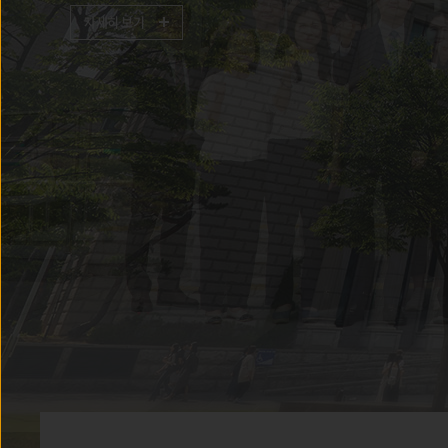
‘성희롱 등 폭력예방교육 이수 요청 
미이수시 성적열람 제한’ 시행 안내
수강편람[ 서울캠퍼스 ]
강의시간표 조회