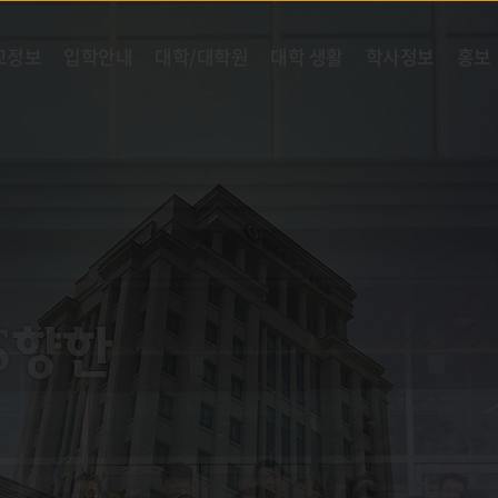
교정보
입학안내
대학/대학원
대학 생활
학사정보
홍보
 향한
S
S