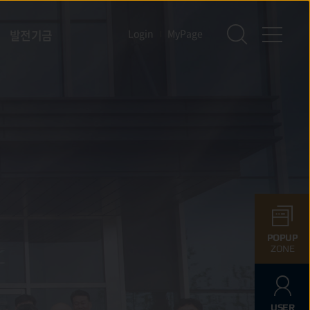
발전기금
Login
MyPage
POPUP
ZONE
USER