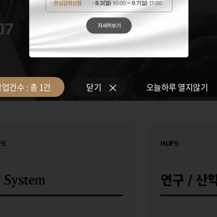
07
08.03
사전수강신청
업건수 : 총
1
건
닫기
오늘하루 열지않기
FS
HUFS
T System
연구 / 산