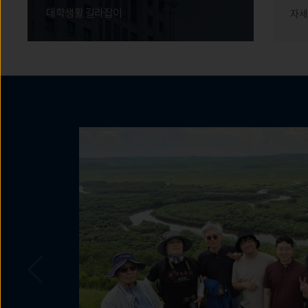
대학생활 길라잡이
자세히 보기
자세
국제학생증
인터넷 증명발급
등록금 고지서(학부)
등록금 고지서(대학원)
교육비납입증명서
기숙사
기념품
식당