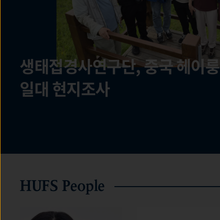
생태접경사연구단, 중국 헤이
역사문화연구소 생태접경사연구단 제4회 정기 콜로키움
극지연구센터, 인도 외교부 대표
국제지역연구센터 HK+국가전
중동연구소, 2026 IMES Intern
개최
논의
개최
개최
일대 현지조사
역사문화연구소 생태접경사연구단 제10회
워크숍 개최
HUFS People