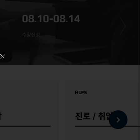
08.10-08.14
08
수강신청
광복
HUFS
학
진로 / 취업