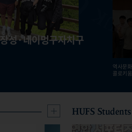
룽장성·네이멍구자치구
단과 극지 연구 협력 방안
략사업단, 특별 콜로키움
ational Conference
역사문화연구소 생태접경사연구단 제10회 워크숍 개최
생태접경사연구단, 중국 헤이룽장성·
역사문화연구소 생태접경
네이멍구자치구 일대 현지조사
콜로키움
HUFS Students