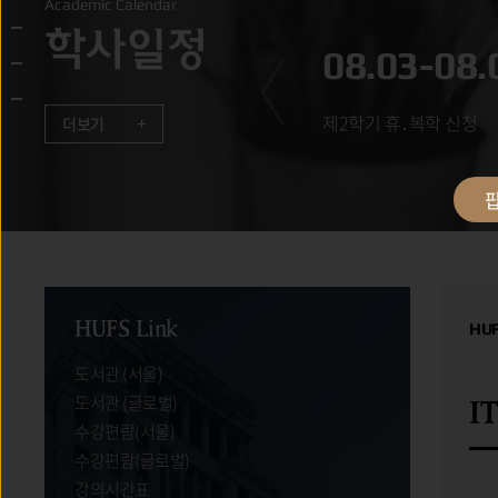
Academic Calendar
학사일정
.21
08.03-08.
년 후기 학위수여식
제2학기 휴․복학 신청
더보기
팝
HUFS Link
HUFS
HU
도서관 (서울)
도서관 (글로벌)
HUFS Link
I
수강편람(서울)
수강편람(글로벌)
강의시간표