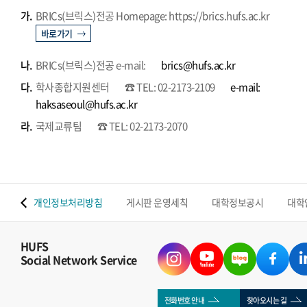
가.
BRICs(브릭스)전공 Homepage: https://brics.hufs.ac.kr
바로가기
나.
BRICs(브릭스)전공 e-mail:
brics@hufs.ac.kr
다.
학사종합지원센터
☎ TEL: 02-2173-2109
e-mail:
haksaseoul@hufs.ac.kr
라.
국제교류팀
☎ TEL: 02-2173-2070
 맵
개인정보처리방침
게시판 운영세칙
대학정보공시
대학
HUFS
Social Network Service
전화번호 안내
찾아오시는 길