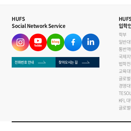
HUFS
HUF
Social Network Service
입학
학부
일반대
통번역
국제지
전화번호 안내
찾아오시는 길
법학전
교육대
글로벌
경영대
TESO
KFL 
글로벌