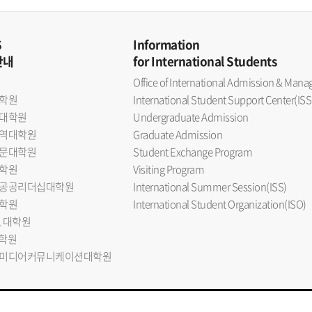
S
Information
안내
for International Students
Office of International Admission & Ma
학원
International Student Support Center(ISS
대학원
Undergraduate Admission
역대학원
Graduate Admission
문대학원
Student Exchange Program
학원
Visiting Program
공공리더십대학원
International Summer Session(ISS)
학원
International Student Organization(ISO)
L 대학원
대학원
미디어커뮤니케이션대학원