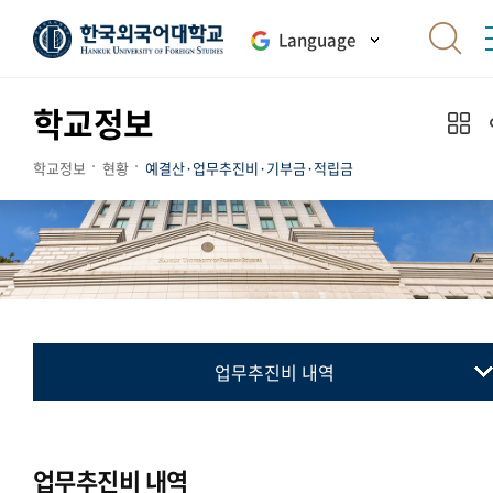
Language
학교정보
학교정보
현황
예결산·업무추진비·기부금·적립금
업무추진비 내역
예산공고
결산공고
업무추진비 내역
업무추진비 내역