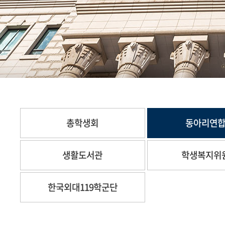
총학생회
동아리연
생활도서관
학생복지위
한국외대119학군단