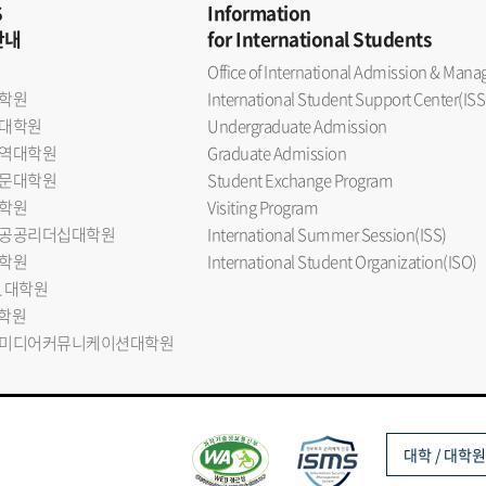
S
Information
안내
for International Students
Office of International Admission & Ma
학원
International Student Support Center(ISS
대학원
Undergraduate Admission
역대학원
Graduate Admission
문대학원
Student Exchange Program
학원
Visiting Program
공공리더십대학원
International Summer Session(ISS)
학원
International Student Organization(ISO)
L 대학원
대학원
미디어커뮤니케이션대학원
대학 / 대학원