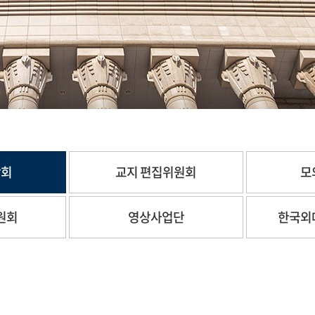
합회
교지 편집위원회
모
원회
영상사업단
한국외