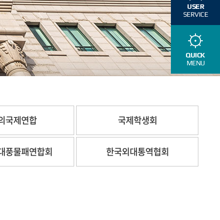
USER
SERVICE
QUICK
MENU
의국제연합
국제학생회
대풍물패연합회
한국외대통역협회