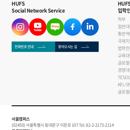
HUFS
HUF
Social Network Service
입학
학부
일반대
통번역
국제지
전화번호 안내
찾아오시는 길
법학전
교육대
글로벌
경영대
TESO
KFL 
글로벌
서울캠퍼스
(02450) 서울특별시 동대문구 이문로 107 Tel. 82-2-2173-2114