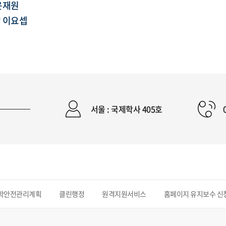
윤재원
장
이요셉
서울 : 국제학사 405호
학안전관리계획
클린행정
원격지원서비스
홈페이지 유지보수 신