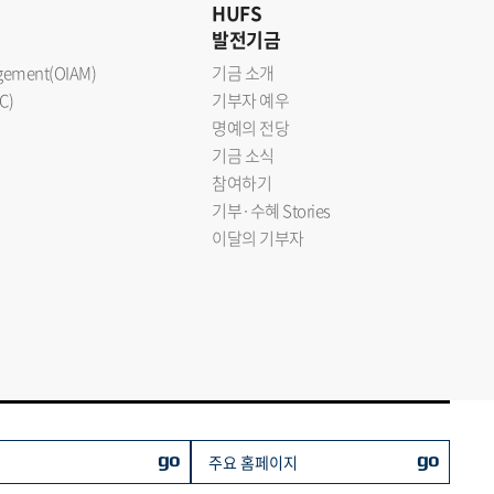
HUFS
발전기금
nagement(OIAM)
기금 소개
C)
기부자 예우
명예의 전당
기금 소식
참여하기
기부·수혜 Stories
이달의 기부자
go
go
주요 홈페이지